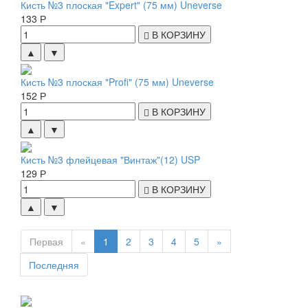
Кисть №3 плоская "Expert" (75 мм) Uneverse
133 Р
В КОРЗИНУ
▲
▼
Кисть №3 плоская "Profi" (75 мм) Uneverse
152 Р
В КОРЗИНУ
▲
▼
Кисть №3 флейцевая "Винтаж"(12) USP
129 Р
В КОРЗИНУ
▲
▼
Первая
«
1
2
3
4
5
»
Последняя