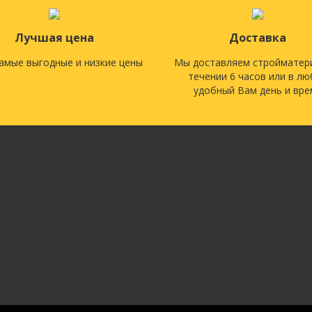
Лучшая цена
Доставка
самые выгодные и низкие цены
Мы доставляем стройматер
течении 6 часов или в л
удобный Вам день и вре