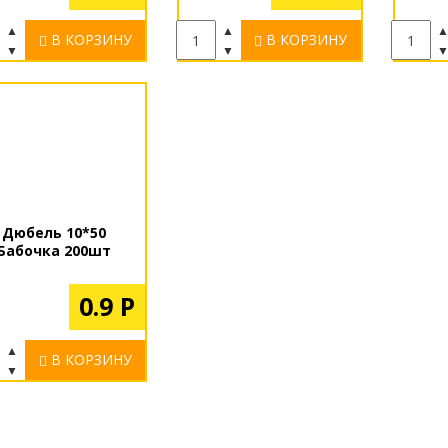
▲
▲
В КОРЗИНУ
В КОРЗИНУ
▼
▼
Дюбель 10*50
Бабочка 200шт
0.9 Р
▲
В КОРЗИНУ
▼