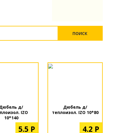
ПОИСК
Дюбель д/
Дюбель д/
плоизол. IZO
теплоизол. IZO 10*80
10*140
5.5 Р
4.2 Р