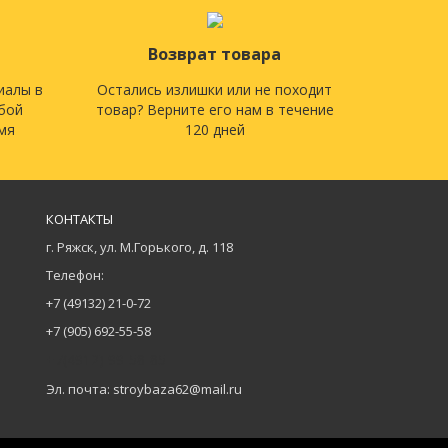
Возврат товара
иалы в
Остались излишки или не походит
юбой
товар? Верните его нам в течение
мя
120 дней
КОНТАКТЫ
г. Ряжск, ул. М.Горького, д. 118
Телефон:
+7 (49132) 21-0-72
+7 (905) 692-55-58
+7(4912) 99-58-85
Эл. почта: stroybaza62@mail.ru