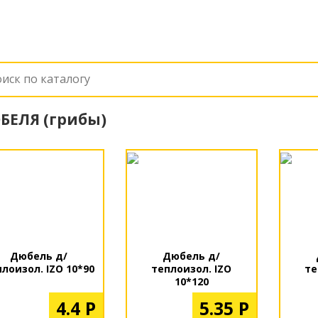
БЕЛЯ (грибы)
Дюбель д/
Дюбель д/
лоизол. IZO 10*90
теплоизол. IZO
те
10*120
4.4 Р
5.35 Р