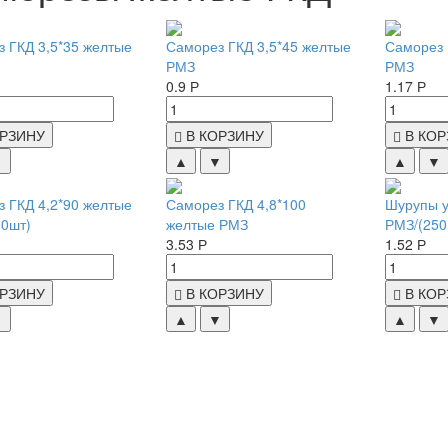
 ГКД 3,5*35 желтые
Саморез ГКД 3,5*45 желтые
Саморез 
РМЗ
РМЗ
0.9 Р
1.17 Р
ОРЗИНУ
В КОРЗИНУ
В КО
▼
▲
▼
▲
▼
 ГКД 4,2*90 желтые
Саморез ГКД 4,8*100
Шурупы у
0шт)
желтые РМЗ
РМЗ/(250
3.53 Р
1.52 Р
ОРЗИНУ
В КОРЗИНУ
В КО
▼
▲
▼
▲
▼