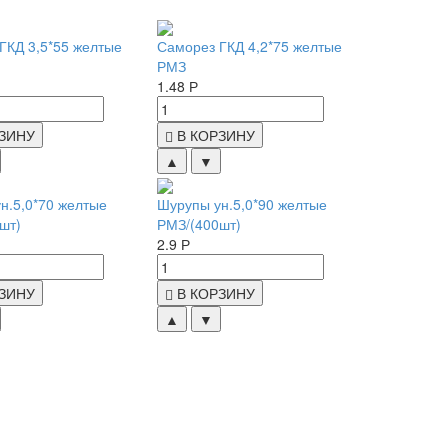
ГКД 3,5*55 желтые
Саморез ГКД 4,2*75 желтые
РМЗ
1.48 Р
РЗИНУ
В КОРЗИНУ
▲
▼
н.5,0*70 желтые
Шурупы ун.5,0*90 желтые
шт)
РМЗ/(400шт)
2.9 Р
РЗИНУ
В КОРЗИНУ
▲
▼